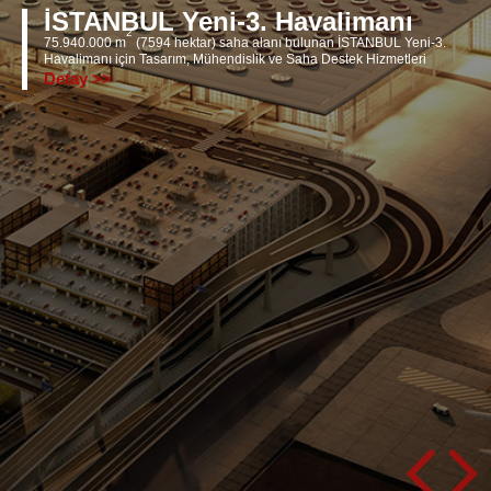
İSTANBUL Yeni-3. Havalimanı
2
75.940.000 m
(7594 hektar) saha alanı bulunan İSTANBUL Yeni-3.
Havalimanı için Tasarım, Mühendislik ve Saha Destek Hizmetleri
Detay >>